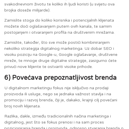
svakodnevnom životu te koliko ih ljudi koristi (u svijetu ova
brojka doseže milijarde).
Zamislite stoga do koliko korisnika i potencijalnih klijenata
možete doći oglašavanjem putem ovih kanala, te samim
postojanjem i otvaranjem profila na društvenim mrežama.
Zamislite, također, što sve može postići kombiniranjem
nekoliko strategija digitalnog marketinga. Uz dobar SEO i
visoku poziciju na Google-u, Google oglašavanje, društvene
mreže, te mnoge druge digitalne strategije, zasigurno ćete
privući nove klijente te ostvariti visoke prihode.
6) Povećava prepoznatljivost brenda
U digitalnom marketingu fokus nije isključivo na prodaji
proizvoda ili usluge, nego se jednaka važnost stavlja i na
promociju i razvoj brenda, čiji je, dakako, krajnji cilj povećani
broj novih klijenata.
Razlika, dakle, između tradicionalnih načina marketinga i
digitalnog, jest što se fokus prenosi i na sam proces
pozicioniranja brenda i proizvoda, odnosno stvaranja brenda o