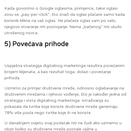
Kada govorimo o Google oglasima, primjerice, takvi oglasi
zovu se „pay-per-click“, što znači da oglas plaćate samo kada
korisnik klikne na vaš oglas. Ne plaćate oglas sam po sebi,
njegovo stvaranje niti postojanje. Nema „bačenog“ niti uludo
utrošenog novca.
5) Povećava prihode
Uspješna strategija digitalnog marketinga rezultira povećanim
brojem klijenata, a kao rezultat toga, dolazi i povećanje
prihoda.
Uzmimo za primjer društvene mreže, odnosno oglašavanje na
društvenim mrežama i njihovo vođenje, što je također jedna od
strategija i vrsta digitalnog marketinga. Istraživanja su
pokazala da tvrtke koje koriste društvene mreže generiraju
78% više posla nego tvrtke koje ih ne koriste.
U današnjem svijetu ovaj podatak niti ne čudi ako uzmemo u
obzir koliko su društvene mreže postale važne u