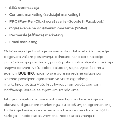
SEO optimizacija
Content marketing (sadržajni marketing)
PPC (Pay-Per-Click) oglašavanje
(Google ili Facebook)
Oglašavanje na društvenim mrežama (SMM)
Partnerski (Affiliate) marketing
Email marketing
Odlična vijest je to što je na vama da odaberete što najbolje
odgovara vašem poslovanju, odnosno kako ćete najbolje
povećati svoju prisutnost, privući potencijalne klijente i na kraju
krajeva ostvariti veću dobit. Također, sjajna vijest što mi u
agenciji
BUBRIIG
, nudimo sve gore navedene usluge po
iznimno povoljnim cijenama!Sve vrste digitalnog
marketinga potiču Vašu kreativnost i omogućavaju vam
održavanje koraka sa svjetskim trendovima.
Iako je u svijetu sve više malih i srednjih poduzeća koja su
aktivna u digitalnom marketingu, tu je još uvijek ogroman broj
tvrtki koje kaskaju za suvremenim trendovima i to iz različitih
razloga – nedostatak vremena, nedostatak znanja ili