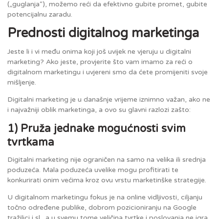
(„guglanja“), možemo reći da efektivno gubite promet, gubite
potencijalnu zaradu.
Prednosti digitalnog marketinga
Jeste li i vi među onima koji još uvijek ne vjeruju u digitalni
marketing? Ako jeste, provjerite što vam imamo za reći o
digitalnom marketingu i uvjereni smo da ćete promijeniti svoje
mišljenje.
Digitalni marketing je u današnje vrijeme iznimno važan, ako ne
i najvažniji oblik marketinga, a ovo su glavni razlozi zašto:
1) Pruža jednake mogućnosti svim
tvrtkama
Digitalni marketing nije ograničen na samo na velika ili srednja
poduzeća. Mala poduzeća uvelike mogu profitirati te
konkurirati onim većima kroz ovu vrstu marketinške strategije.
U digitalnom marketingu fokus je na online vidljivosti, ciljanju
točno određene publike, dobrom pozicioniranju na Google
tražilici i sl., a u svemu tome veličina tvrtke i poslovanja ne igra