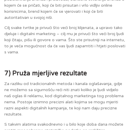
kojem će se pričati, koji će biti prisutan i vrlo vidljiv online
korisnicima, brend kojem će se vjerovati i koji će biti
autoritativan u svojoj niši.
Cilj svake tvrtke je privući što veći broj klijenata, a upravo tako
djeluje i digitalni marketing – cilj mu je privući što veći broj ljudi
koji čitaju, pišu ili govore o vama. Što ste prisutniji na internetu,
to je veća mogućnost da će vas ljudi zapamtiti i htjeti poslovati
s vama.
7) Pruža mjerljive rezultate
Za razliku od tradicionalnih metoda i kanala oglašavanja, gdje
ne možemo sa sigurnošću reći niti znati koliko je ljudi vidjelo
naš oglas ili reklamu, kod digitalnog marketinga tog problema
nema. Postoje iznimno precizni alati kojima se mogu mjeriti
razni aspekti digitalnih kampanja, te koji nam daju precizne
rezultate.
S takvim alatima svakodnevno i u bilo koje doba dana možete