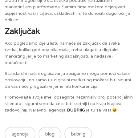
pratiti mnogobrojne statističke podatke na različitim
marketinškim platformama. Samim time možete ocjenjivati
uspješnost vaših ciljeva, usklađivati ih, te donositi dugoročnije
odluke.
Zaključak
Ako pogledamo cijelu listu nameće se zaključak da svaka
tvrtka, koliko god ona bila mala, treba ulagati u digitalni
marketing jer je to marketing sadašnjosti, a nadasve i
budućnosti.
Standardni načini oglašavanja zasigurno mogu pomoći vašem
poslovanju, no samo uz digitalni marketing možete biti sigurni
da vas neće pregaziti vrijeme niti konkurencija.
Promovirajte svoje ime, dosegnite nezamisliv broj potencijalnih
klijenata i sigurni smo da ćete biti sretniji i na kraju krajeva,
zadovoljniji. Naravno, agencija
BUBRIIG
je tu za Vas!
agencija
blog
bubriig